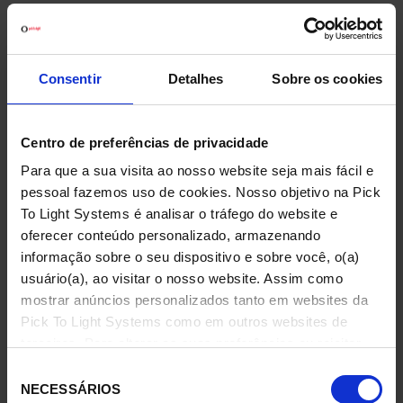
rentabilidade e funcionalidade específica, sendo uma opção
ideal para a transição digital sem uma carga financeira
proibitiva. Sua facilidade de implementação minimiza as
interrupções, permitindo uma transição fluida. Além disso,
Consentir
Detalhes
Sobre os cookies
sua flexibilidade, facilidade de adaptação e manutenção o
tornam uma opção prática e sustentável. Ele fornece
instruções digitais em tempo real, eliminando a busca manual
Centro de preferências de privacidade
e reduzindo erros, alinhando-se aos princípios da fabricação
Para que a sua visita ao nosso website seja mais fácil e
enxuta.
pessoal fazemos uso de cookies. Nosso objetivo na Pick
To Light Systems é analisar o tráfego do website e
Na busca por eficiência e redução de custos, o Pick-to-Light
oferecer conteúdo personalizado, armazenando
surge como uma opção segura, catalisando uma mudança
informação sobre o seu dispositivo e sobre você, o(a)
positiva rumo à digitalização na fabricação enxuta, mantendo
usuário(a), ao visitar o nosso website. Assim como
a eficiência e reduzindo resíduos.
mostrar anúncios personalizados tanto em websites da
CONTACTE-NOS
Pick To Light Systems como em outros websites de
terceiros. Para alterar as suas preferências ou rejeitar
todos os cookies, menos aqueles funcionais que sejam
Seleção
VANTAGENS
necessários, bastam clicar em "Configurar minhas
NECESSÁRIOS
de