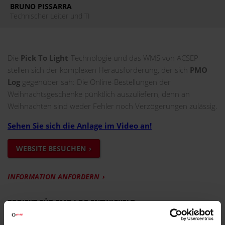
BRUNO PISSARRA
Technischer Leiter und TI
Die
Pick To Light
-Technologie und das WMS von ACSEP
stellen sich der komplexen Herausforderung, der sich
PMO
Log
gegenüber sah: Die Online-Bestellungen der
Weihnachtsgeschenke pünktlich auszuliefern, denn an
Weihnachten sind weder Fehler noch Verzögerungen zulässig.
Sehen Sie sich die Anlage im Video an!
WEBSITE BESUCHEN
INFORMATION ANFORDERN
PROJEKT FÜR PMO LOG ENTWICKELT