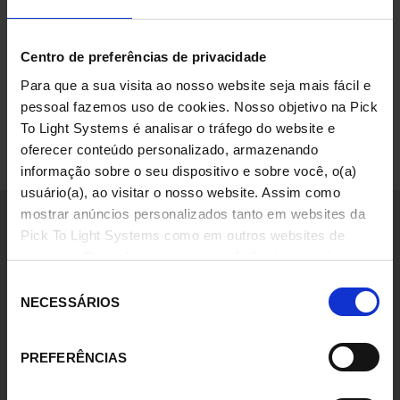
Centro de preferências de privacidade
Flexibilidade, confiabilidade e rapidez
Para que a sua visita ao nosso website seja mais fácil e
Trabalhamos para otimizar os processos de
pessoal fazemos uso de cookies. Nosso objetivo na Pick
trabalho e oferecemos flexibilidade, confiabilidade
To Light Systems é analisar o tráfego do website e
e uma resposta rápida.
oferecer conteúdo personalizado, armazenando
informação sobre o seu dispositivo e sobre você, o(a)
usuário(a), ao visitar o nosso website. Assim como
mostrar anúncios personalizados tanto em websites da
Engenharia inovadora ao seu
Pick To Light Systems como em outros websites de
terceiros. Para alterar as suas preferências ou rejeitar
alcance
todos os cookies, menos aqueles funcionais que sejam
Seleção
necessários, bastam clicar em "Configurar minhas
NECESSÁRIOS
de
preferências".
Mais informações
consentimento
PREFERÊNCIAS