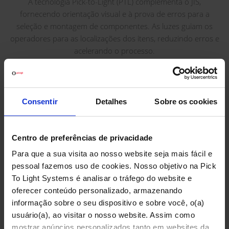
A tecnologia Pick-to-Light (PTL) complementa o JIS,
fornecendo orientação visual e à prova de erros para a
seleção e montagem de componentes. As luzes guiam os
operadores para as localizações dos itens, reduzindo erros e
acelerando o processo.
A sinergia entre JIS e Pick-to-Light otimiza a produção,
garantindo que os componentes cheguem na sequência
correta para uma seleção precisa e eficiente. Isso é
Consentir
Detalhes
Sobre os cookies
particularmente vantajoso em indústrias com processos de
montagem complexos, como a fabricação automotiva ou a
montagem de eletrônicos.
Centro de preferências de privacidade
Em conclusão, a integração de JIS e Pick-to-Light aprimora a
Para que a sua visita ao nosso website seja mais fácil e
eficiência operacional, reduzindo custos e melhorando a
pessoal fazemos uso de cookies. Nosso objetivo na Pick
qualidade geral do produto. A decisão de adotar o JIS é
To Light Systems é analisar o tráfego do website e
estratégica, sendo benéfica em cenários envolvendo
oferecer conteúdo personalizado, armazenando
montagem complexa, personalização, redução de prazos,
informação sobre o seu dispositivo e sobre você, o(a)
manufatura enxuta, controle de qualidade, eficiência de
usuário(a), ao visitar o nosso website. Assim como
custos, mercados dinâmicos, colaboração com fornecedores,
mostrar anúncios personalizados tanto em websites da