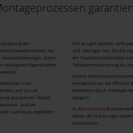
ontageprozessen garantier
eränderung der
Pick to Light-Systems stellt p
r Industrieunternehmen, die
und -lösungen her, die die Op
or Herausforderungen. Daher
der Produktionslieferkette er
 der wichtigsten Eigenschaften
Teilekommissionierung bis z
geworden.
Unsere Kommissioniersysteme s
eferzeiten trotz
ermöglichen es, die Effizienz 
eisten und sich an
Rekordzeit durch maximale Re
sierung anzupassen. Darum
steigern.
ssionier- und bei
In der
Automobil
-Branche wird
und zuverlässig angeliefert
denen die Pick-to-Light-Syste
unterstützen.