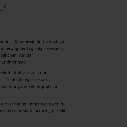
t?
apierlose Kommissioniertechnologie
timierung der Logistikprozesse in
möglichen, von der
ur Endmontage.
ind intuitiv, visuell und
der Produktionsprozesse in
duzierung der Fehlerquote zu
 die Fertigung immer wichtiger, bei
me das Lean Manufacturing perfekt