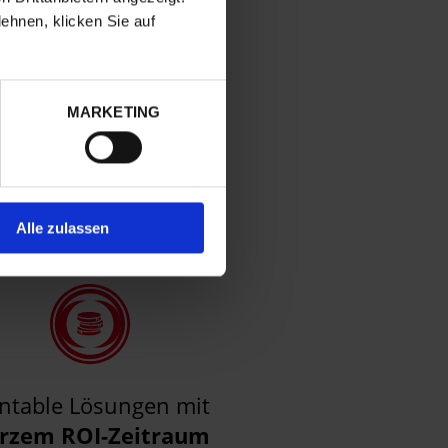
Innovation
zur
ehnen, klicken Sie auf
Optimierung
der
rtigungsprozesse und
Steigerung der
MARKETING
Produktivität
Alle zulassen
ntable Lösungen mit
rzem ROI-Zeitraum