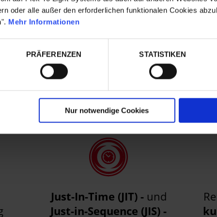
em-
High-End-Leistung
in
n oder alle außer den erforderlichen funktionalen Cookies abzul
e
jeder industriellen
n".
Mehr Informationen
Umgebung
Fe
PRÄFERENZEN
STATISTIKEN
bel
Nur notwendige Cookies
Just-In-Time (JIT) -
und
Re
g
Just-in-Sequence (JIS) -
ku