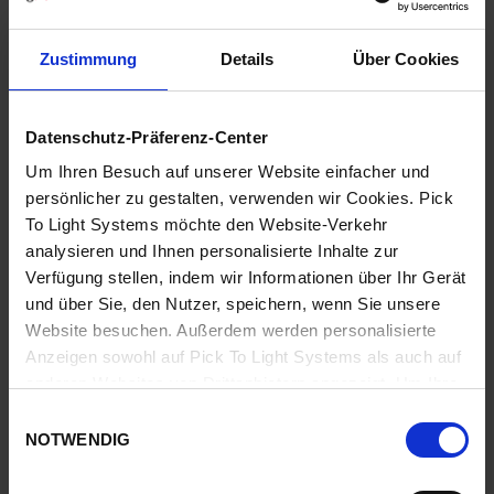
müssen die Referenzstandorte mit
Pick-to-Light
-
Vorrichtungen ausgestattet werden. Dadurch wird die
Produktivität um bis zu 600 % gesteigert und der Einsatz von
Zustimmung
Details
Über Cookies
Papier, Funkterminals oder Voice-Picking-Systeme vermieden.
Datenschutz-Präferenz-Center
VORTEILE
Um Ihren Besuch auf unserer Website einfacher und
persönlicher zu gestalten, verwenden wir Cookies. Pick
To Light Systems möchte den Website-Verkehr
Unsere Lösungen sind dafür entwickelt Bestellungen schnell
analysieren und Ihnen personalisierte Inhalte zur
und fehlerfrei vorzubereiten.
Verfügung stellen, indem wir Informationen über Ihr Gerät
und über Sie, den Nutzer, speichern, wenn Sie unsere
Die Einführung unseres
Pick to Light
Systems steigert die
Website besuchen. Außerdem werden personalisierte
Produktivität und hat eine ausgezeichnete
Anzeigen sowohl auf Pick To Light Systems als auch auf
Bedienerfreundlichkeit.
anderen Websites von Drittanbietern angezeigt. Um Ihre
Präferenzen zu ändern oder alle außer den erforderlichen
Zusätzlich ist die Anbindung unserer Systeme an das
Einwilligungsauswahl
funktionalen Cookies abzulehnen, klicken Sie auf „Meine
WMS/LVS oder ERP des Kunden, einfach und schnell.
NOTWENDIG
Präferenzen festlegen".
Mehr Informationen