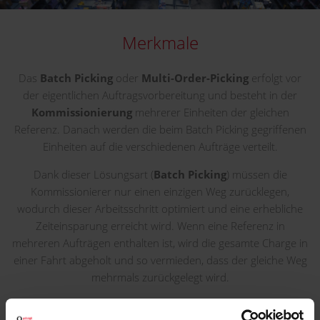
Merkmale
Das
Batch Picking
oder
Multi-Order-Picking
erfolgt vor
der eigentlichen Auftragsvorbereitung und besteht in der
Kommissionierung
mehrerer Einheiten der gleichen
Referenz. Danach werden die beim Batch Picking gegriffenen
Einheiten auf die verschiedenen Aufträge verteilt.
Dank dieser Lösungsart (
Batch Picking
) müssen die
Kommissionierer nur einen einzigen Weg zurücklegen,
wodurch dieser Arbeitsschritt optimiert und eine erhebliche
Zeiteinsparung erreicht wird. Wenn eine Referenz in
mehreren Aufträgen enthalten ist, wird die gesamte Charge in
einer Fahrt abgeholt und so vermieden, dass der gleiche Weg
mehrmals zurückgelegt wird.
Damit Batch-Picking-Prozesse effizient und effektiv sind,