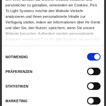
VORTEILE
persönlicher zu gestalten, verwenden wir Cookies. Pick
To Light Systems möchte den Website-Verkehr
analysieren und Ihnen personalisierte Inhalte zur
Unsere Lösungen sind dafür entwickelt Bestellungen schnell
Verfügung stellen, indem wir Informationen über Ihr Gerät
und fehlerfrei vorzubereiten.
und über Sie, den Nutzer, speichern, wenn Sie unsere
Website besuchen. Außerdem werden personalisierte
Die Einführung unseres
Pick to Light
Systems steigert die
Anzeigen sowohl auf Pick To Light Systems als auch auf
Produktivität und hat eine ausgezeichnete
anderen Websites von Drittanbietern angezeigt. Um Ihre
Bedienerfreundlichkeit.
Präferenzen zu ändern oder alle außer den erforderlichen
Einwilligungsauswahl
funktionalen Cookies abzulehnen, klicken Sie auf „Meine
NOTWENDIG
Zusätzlich ist die Anbindung unserer Systeme an das
Präferenzen festlegen".
Mehr Informationen
WMS/LVS oder ERP des Kunden, einfach und schnell.
PRÄFERENZEN
STATISTIKEN
MARKETING