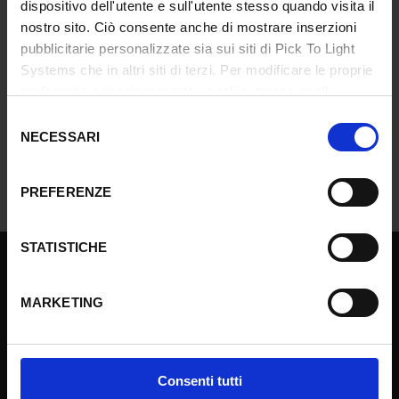
dispositivo dell'utente e sull'utente stesso quando visita il
In caso di problemi nel login, puoi metterti in contatto con
nostro sito. Ciò consente anche di mostrare inserzioni
info@ptlsystems.com
.
pubblicitarie personalizzate sia sui siti di Pick To Light
Systems che in altri siti di terzi. Per modificare le proprie
preferenze o respingere tutti i cookie, tranne quelli
funzionali strettamente necessari, cliccare su "Imposta
Selezione
preferenze".
Ulteriori informazioni
NECESSARI
del
consenso
PREFERENZE
STATISTICHE
Pick to light
Soluzioni
MARKETING
Prodotti
Servizi
I nostri clienti
Consenti tutti