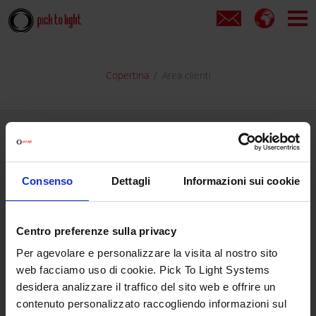
Copertina
Area clienti
Se sei già registrato...
Inserisci il tuo nome utente e la password per entrare nell'area
Consenso
Dettagli
Informazioni sui cookie
cliente.
NOME UTENTE
Centro preferenze sulla privacy
Per agevolare e personalizzare la visita al nostro sito
web facciamo uso di cookie. Pick To Light Systems
PASSWORD
Hai dimenticato la password?
desidera analizzare il traffico del sito web e offrire un
contenuto personalizzato raccogliendo informazioni sul