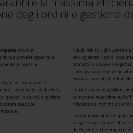
rantire la massima efficien
ne degli ordini e gestione de
 preparazione e la
Noi di Pick To Light Systems 
a dura a prova le capacità di
picking senza l’uso di documen
zione dei processi è
ottimizzare i processi logistici.
.
classificazione a soluzioni che
preparazione degli ordini allo
onsegna a seconda delle
o precisione nelle spedizioni e
I nostri sistemi di picking sono
er questo, le attività di picking
aumentare notevolmente l'effic
o essere eseguite
riducendo al minimo gli errori
ffidabile.
La comunicazione con qualsia
magazzino esistente sul mercat
dell'inventario in tempo reale.