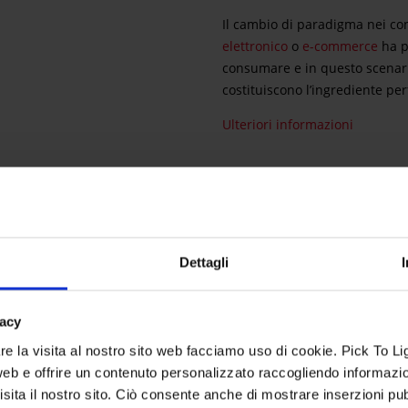
Il cambio di paradigma nei c
elettronico
o
e-commerce
ha p
consumare e in questo scenario
costituiscono l’ingrediente per
Ulteriori informazioni
Dettagli
scegliere le soluzioni Pick T
vacy
e la visita al nostro sito web facciamo uso di cookie. Pick To 
o web e offrire un contenuto personalizzato raccogliendo informazio
sita il nostro sito. Ciò consente anche di mostrare inserzioni pub