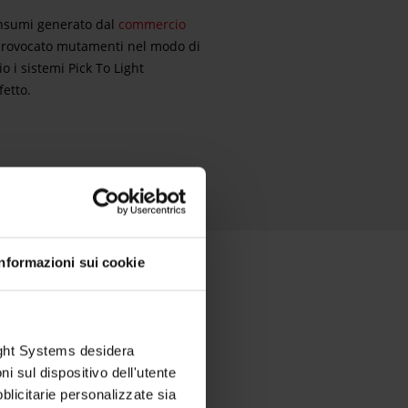
onsumi generato dal
commercio
rovocato mutamenti nel modo di
 i sistemi Pick To Light
fetto.
Informazioni sui cookie
o Light?
Light Systems desidera
ni sul dispositivo dell'utente
blicitarie personalizzate sia