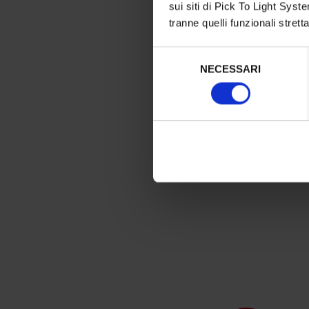
sui siti di Pick To Light Syste
tranne quelli funzionali stre
Selezione
NECESSARI
del
consenso
Efficienza:
Riduzio
dei tempi nei process
picking,
visivi, intui
e a
mani libere