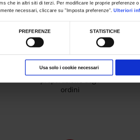
ms che in altri siti di terzi. Per modificare le proprie preferenze o
ttamente necessari, cliccare su "Imposta preferenze".
Ulteriori i
PREFERENZE
STATISTICHE
ne
Azzeramento degli
So
i di
errori, riduzione dei
tivi
costi e dei tempi di
Usa solo i cookie necessari
inattività
nella
(R
preparazione degli
ordini