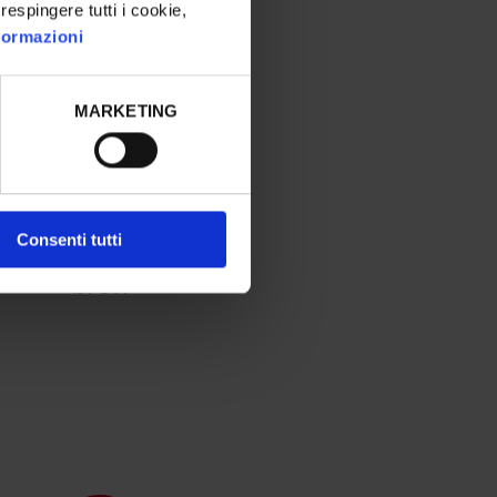
 respingere tutti i cookie,
nformazioni
MARKETING
luzioni redditizie con
un
ritorno
dell’investimento
Consenti tutti
OI)
ottenuto in tempi
brevi