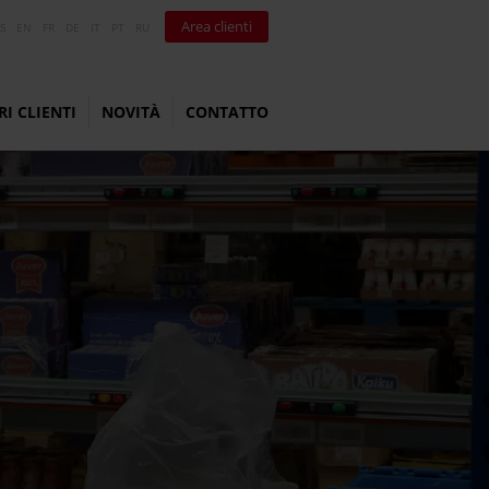
Area clienti
S
EN
FR
DE
IT
PT
RU
RI CLIENTI
NOVITÀ
CONTATTO