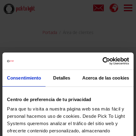
Portada
Área de clientes
Si ya estás registrado...
Introduce tu nombre de usuario y contraseña y entra en tu área
Consentimiento
Detalles
Acerca de las cookies
de cliente.
NOMBRE DE USUARIO
Centro de preferencia de tu privacidad
Para que tu visita a nuestra página web sea más fácil y
personal hacemos uso de cookies. Desde Pick To Light
CONTRASEÑA
¿Has olvidado tu contraseña?
Systems queremos analizar el tráfico del sitio web y
ofrecerte contenido personalizado, almacenando