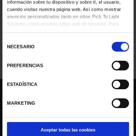
información sobre tu dispositivo y sobre tí, el usuario,
Si tienes algún problema para acceder, puedes ponerte en contacto con
cuando visitas nuestra página web. Así como mostrar
info@ptlsystems.com
.
anuncios personalizados tanto en sitios Pick To Light
Systems como en otros sitios web de terceros. Para
cambiar tus preferencias o rechazar todas las cookies,
menos aquellas funcionales que sean necesarias, haz
Selección
clic en "Configurar mi preferencia".
Más información
NECESARIO
de
consentimiento
PREFERENCIAS
ESTADÍSTICA
Pick to light
Soluciones
MARKETING
Productos
Servicios
Nuestros clientes
Aceptar todas las cookies