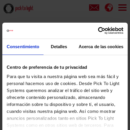
Portada
Nuestros clientes
Una marca, una gran experiencia
Consentimiento
Detalles
Acerca de las cookies
E-Commerce
Automoción
Operadores Logísticos
Centro de preferencia de tu privacidad
Alimentación y Bebidas
Cosmética, Farmacia y Sanidad
Para que tu visita a nuestra página web sea más fácil y
Gran Distribución
Textil y Confección
personal hacemos uso de cookies. Desde Pick To Light
Editorial y papelería
Systems queremos analizar el tráfico del sitio web y
Informática, Electrónica y Electrodomésticos
Varios
ofrecerte contenido personalizado, almacenando
información sobre tu dispositivo y sobre tí, el usuario,
Fnac
Brico Prive
Florium
cuando visitas nuestra página web. Así como mostrar
Forum Sport
Imaginarium
anuncios personalizados tanto en sitios Pick To Light
Systems como en otros sitios web de terceros. Para