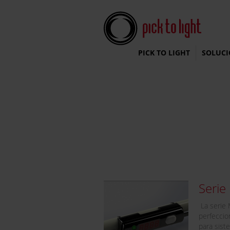
Pick To Light Systems
PICK TO LIGHT
SOLUCI
Seri
La serie 
perfeccio
para sist