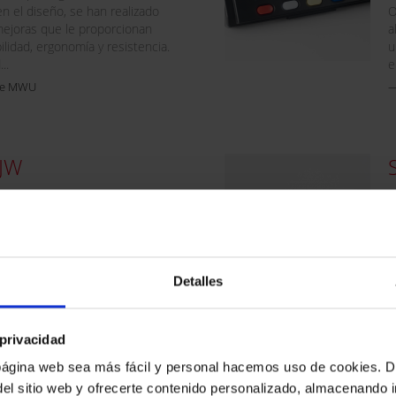
n el diseño, se han realizado
O
ejoras que le proporcionan
a
ilidad, ergonomía y resistencia.
u
..
e
rie MWU
 JW
a JW cuenta con el catálogo más
E
de modelos. Los módulos
p
un bus de comunicación sin
f
e encajan en un conducto de
d
lástica que se fija a la
m
Detalles
.
l
u
ie JW
 privacidad
a página web sea más fácil y personal hacemos uso de cookies. 
 del sitio web y ofrecerte contenido personalizado, almacenando 