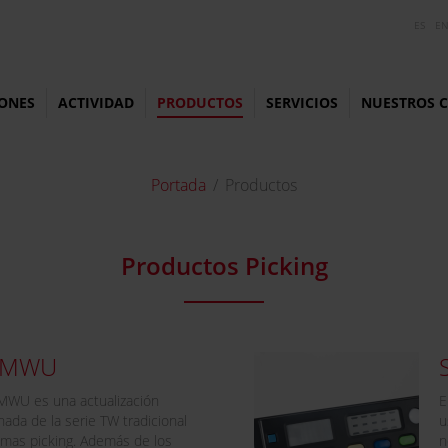
ES
E
ONES
ACTIVIDAD
PRODUCTOS
SERVICIOS
NUESTROS C
Portada
Productos
Productos Picking
e MWU
MWU es una actualización
E
nada de la serie TW tradicional
u
emas picking. Además de los
n