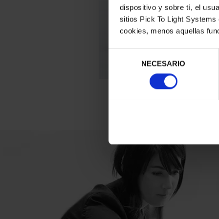
Serie
dispositivo y sobre tí, el u
sitios Pick To Light Systems
La caracte
cookies, menos aquellas func
SW es su
especialm
productos
Selección
Ver Ser
NECESARIO
de
consentimiento