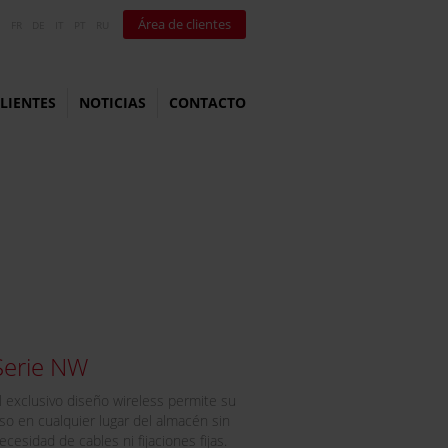
Área de clientes
N
FR
DE
IT
PT
RU
LIENTES
NOTICIAS
CONTACTO
Serie NW
l exclusivo diseño wireless permite su
so en cualquier lugar del almacén sin
ecesidad de cables ni fijaciones fijas.