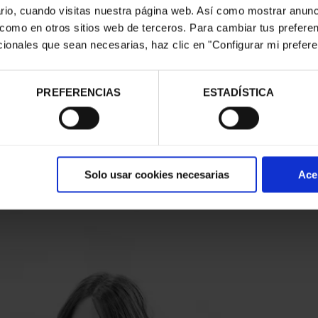
 SW
suario, cuando visitas nuestra página web. Así como mostrar anun
 como en otros sitios web de terceros. Para cambiar tus prefere
rística diferencial de la serie
ionales que sean necesarias, haz clic en "Configurar mi prefere
 reducido tamaño,
ente ideado para picking de
 y piezas pequeñas.
ie SW
PREFERENCIAS
ESTADÍSTICA
Solo usar cookies necesarias
Ace