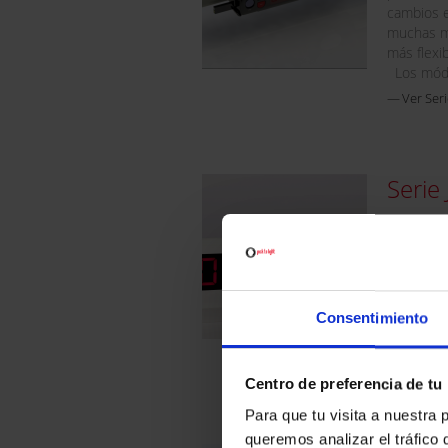
cambios e
muchas m
más flexib
Los mód.
Ver Se
Serie
La famili
extenso 
emplean 
cables. S
canaleta p
Consentimiento
estantería
Ver Ser
Centro de preferencia de tu
Para que tu visita a nuestr
queremos analizar el tráfico