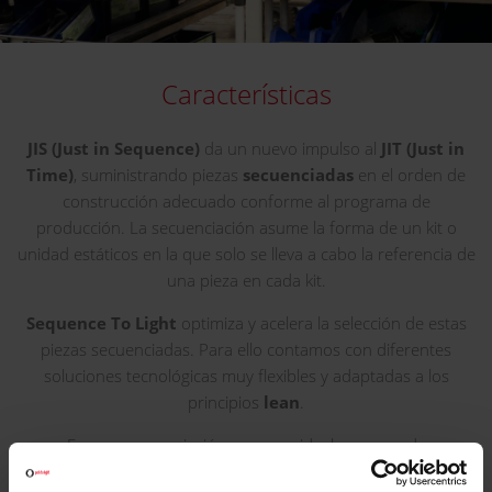
Características
JIS (Just in Sequence)
da un nuevo impulso al
JIT (Just in
Time)
, suministrando piezas
secuenciadas
en el orden de
construcción adecuado conforme al programa de
producción. La secuenciación asume la forma de un kit o
unidad estáticos en la que solo se lleva a cabo la referencia de
una pieza en cada kit.
Sequence To Light
optimiza y acelera la selección de estas
piezas secuenciadas. Para ello contamos con diferentes
soluciones tecnológicas muy flexibles y adaptadas a los
principios
lean
.
En una secuenciación en recorrido, los carros de
secuenciación se rellenan completando el recorrido por el