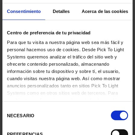
supermercado, guiados por p2l equipados en las estanterías
y/o en el propio carro.
Consentimiento
Detalles
Acerca de las cookies
Mientras que en la secuenciación estática (G2P o mercancías
a persona) las piezas llegan al operario por medio de
Centro de preferencia de tu privacidad
vehículos de guiado automático (AGV). Los operarios recogen
lo necesario y llenan plataformas utilizando el sistema de
Para que tu visita a nuestra página web sea más fácil y
instrucciones emitidas o PPS (
Projection Picking System
).
personal hacemos uso de cookies. Desde Pick To Light
Esto permite incrementar la eficacia y la precisión del proceso
Systems queremos analizar el tráfico del sitio web y
ofrecerte contenido personalizado, almacenando
información sobre tu dispositivo y sobre tí, el usuario,
VENTAJAS
cuando visitas nuestra página web. Así como mostrar
anuncios personalizados tanto en sitios Pick To Light
Systems como en otros sitios web de terceros. Para
Nuestros sistemas contribuyen a la mejora de la calidad y a la
cambiar tus preferencias o rechazar todas las cookies,
reducción de plazos de entrega.
menos aquellas funcionales que sean necesarias, haz
Selección
clic en "Configurar mi preferencia".
Más información
NECESARIO
de
Rebajan la tensión en la cadena de suministros de
consentimiento
componentes y permiten adaptarse con éxito a la producción
y entregas personalizadas.
PREFERENCIAS