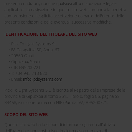
presenti condizioni, nonché qualsiasi altra disposizione legale
applicabile. La navigazione in questo sito web comporta la perfetta
comprensione e l'esplicita accettazione da parte dell'utente delle
presenti condizioni e delle eventuali successive modifiche.
IDENTIFICAZIONE DEL TITOLARE DEL SITO WEB
• Pick To Light Systems S.L.
• Bª Garagaltza 50, Apdo. 67
• 20560 Oñati
• Gipuzkoa, Spain
• CIF: B95200721
• T: +34 943 718 820
• Email:
info@ptlsystems.com
Pick To Light Systems S.L. è iscritta al Registro delle Imprese della
provincia di Gipuzkoa al tomo 2513, libro 0, foglio 86, pagina SS-
33468, iscrizione prima con NIF (Partita IVA) B95200721.
SCOPO DEL SITO WEB
Questo sito web ha lo scopo di informare riguardo all'attività
dell'azienda e non costituisce in alcun caso un mezzo di