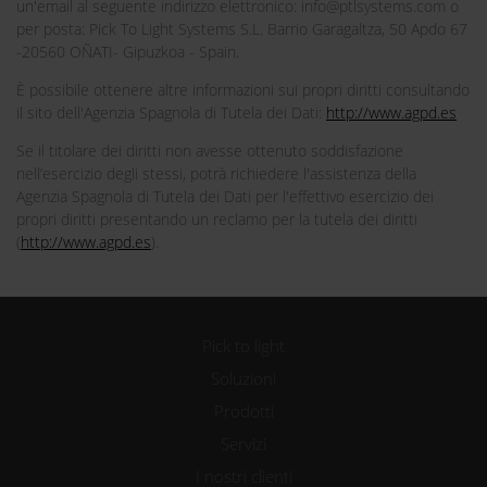
un'email al seguente indirizzo elettronico: info@ptlsystems.com o
per posta: Pick To Light Systems S.L. Barrio Garagaltza, 50 Apdo 67
-20560 OÑATI- Gipuzkoa - Spain.
È possibile ottenere altre informazioni sui propri diritti consultando
il sito dell'Agenzia Spagnola di Tutela dei Dati:
http://www.agpd.es
Se il titolare dei diritti non avesse ottenuto soddisfazione
nell’esercizio degli stessi, potrà richiedere l'assistenza della
Agenzia Spagnola di Tutela dei Dati per l'effettivo esercizio dei
propri diritti presentando un reclamo per la tutela dei diritti
(
http://www.agpd.es
).
Pick to light
Soluzioni
Prodotti
Servizi
I nostri clienti