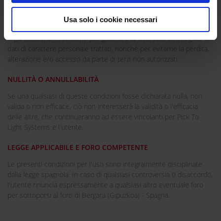
meccanismi crittografici, il tutto allo scopo di evitare l'accesso non
autorizzato ai dati.
Usa solo i cookie necessari
Pick To Light Systems ha altresì preso tutte le misure tecniche e di
organizzazione necessarie per garantire la sicurezza e l'integrità dei
dati di carattere personale trattati, nonché per evitarne la perdita,
alterazione e/o accesso da parte di terzi non autorizzati.
NULLITÀ O ANNULLABILITÀ
Se una qualsiasi di queste condizioni fosse dichiarata nulla, non
valida o non efficace, ciò non interesserà la validità o l'efficacia
delle altre, che continueranno ad essere vincolanti per Pick To
Light Systems e l'utente.
LEGGE APPLICABILE E FORO COMPETENTE
Le presenti condizioni per l'uso sono integralmente disciplinate
dalla legge spagnola. In caso di qualsiasi controversia o disaccordo,
l'utente rinuncia espressamente a qualsiasi altro eventuale foro
per sottoporsi al foro di Bergara (Gipuzkoa) - Spagna.